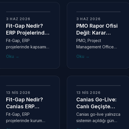
gösteren ölçütlerdir. Bu
hızlandırabilir. Ama bu,
kriterler yoksa
proje yöneticisinin
—
—
hypercare ya erken
ortadan kalkacağı
3 HAZ 2026
3 HAZ 2026
kapatılır ya da sürekli
anlamına gelmez.
Fit-Gap Nedir?
PMO Rapor Ofisi
uzayan, kapsamı
ERP Projelerinde
Değil: Karar
belirsiz bir destek
Kapsam Riski
Düzeni
Fit-Gap, ERP
PMO, Project
dönemine dönüşür.
Nasıl Yönetilir?
projelerinde kapsamı
Management Office
büyütmek için değil,
yani Proje Yönetim
Oku
→
Oku
→
kapsamı görünür ve
Ofisi anlamına gelir.
karar alınabilir hale
Kurumsal tanım doğru
getirmek için yapılır.
olsa da sahada tek
Yanlış yönetildiğinde
başına yetmez: asıl
her fark geliştirme
sınav rapor üretmek
—
—
talebine, her alışkanlık
değil; karar bekleyen
13 NIS 2026
13 NIS 2026
zorunlu ihtiyaca ve her
konuları görünür
Fit-Gap Nedir?
Canias Go-Live:
beklenti proje
kılmak, riskleri
Canias ERP
Canlı Geçişte
kapsamına dönüşebilir.
sahiplendirmek ve
Projelerinde Fit-
Asıl Risk Nerede
Fit-Gap, ERP
Canias go-live yalnızca
proje yönetimini kişisel
Gap Analizi
Başlar?
projelerinde kurum
sistemin açıldığı gün
gayretten kurumsal
ihtiyacı ile sistem
değildir. Veri, sahiplik,