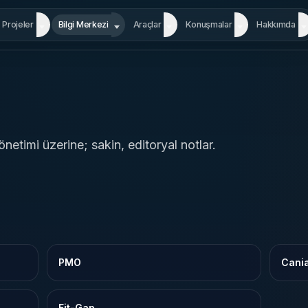
Projeler
Bilgi Merkezi
Araçlar
Konuşmalar
Hakkımda
etimi üzerine; sakin, editoryal notlar.
PMO
Cani
Fit-Gap