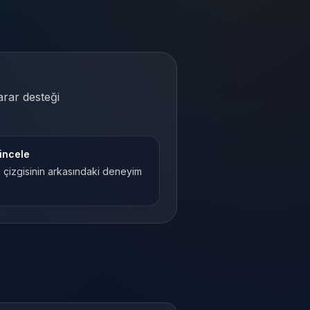
arar desteği
 incele
 çizgisinin arkasındaki deneyim