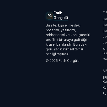
teknik bir saha notu.
Fatih
Ç
FG
Görgülü
ER
Bu site; kişisel mesleki
ER
notlarımı, yazılarımı,
ER
rehberlerimi ve konuşmacılık
P
profilimi bir araya getirdiğim
PM
kişisel bir alandır. Buradaki
görüşler kurumsal temsil
AI 
Dis
niteliği taşımaz.
Ca
© 2026 Fatih Görgülü
A
ER
Ko
Ka
Re