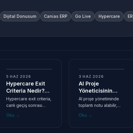
Dijital Donusum
Canias ERP
Go Live
Hypercare
ER
—
—
5 HAZ 2026
3 HAZ 2026
Hypercare Exit
AI Proje
Criteria Nedir?
Yöneticisinin
Canlı Geçiş
Yerine Geçer mi?
Hypercare exit criteria,
AI proje yönetiminde
Sonrası Kapanış
canlı geçiş sonrası
toplantı notu alabilir,
Ölçütleri
yoğun destek
rapor taslağı
Oku
→
Oku
→
döneminin ne zaman
hazırlayabilir, riskleri
kontrollü şekilde
sınıflandırabilir ve
kapatılabileceğini
paydaş iletişimini