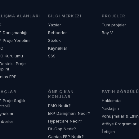
gelir.
ALIŞMA ALANLARI
BILGI MERKEZI
PROJELER
P
Yazılar
Tüm projeler
P Danışmanlığı
Rehberler
Bay V
P Proje Yönetimi
Sözlük
MO
Kaynaklar
O Kurulumu
SSS
Destekli Proje
iplini
nias ERP
RAÇLAR
ÖNE ÇIKAN
FATIH GÖRGÜL
KONULAR
P Proje Sağlık
Hakkımda
PMO Nedir?
ntrolü
Yaklaşım
ERP Danışmanı Nedir?
ynaklar
Konuşmalar & Etkinl
Hypercare Nedir?
hberler
Atölye Programları
Fit-Gap Nedir?
İletişim
Canias ERP Nedir?