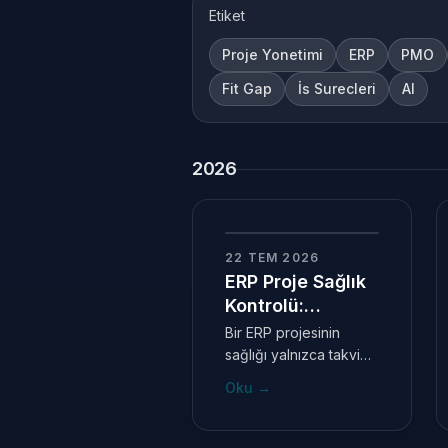
Etiket
Proje Yonetimi
ERP
PMO
Fit Gap
İs Surecleri
AI
2026
22 TEM 2026
ERP Proje Sağlık
Kontrolü:
Projeniz
Bir ERP projesinin
Gerçekten
sağlığı yalnızca takvim,
Sağlıklı mı?
bütçe veya
Oku
→
tamamlanma
yüzdesiyle anlaşılmaz.
Karar mekanizması,