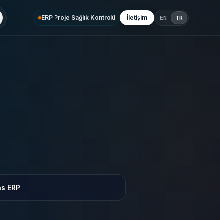
ERP Proje Sağlık Kontrolü
İletişim
EN
TR
as ERP