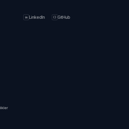
LinkedIn
GitHub
in
{}
Ü
ikler