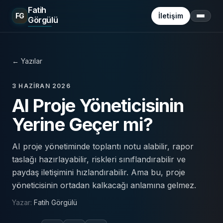
Fatih
FG
İletişim
Görgülü
Menü
←
Yazılar
3 HAZIRAN 2026
AI Proje Yöneticisinin
Yerine Geçer mi?
AI proje yönetiminde toplantı notu alabilir, rapor
taslağı hazırlayabilir, riskleri sınıflandırabilir ve
paydaş iletişimini hızlandırabilir. Ama bu, proje
yöneticisinin ortadan kalkacağı anlamına gelmez.
Yazar
:
Fatih Görgülü