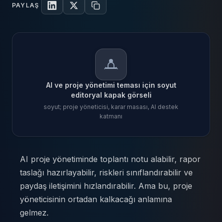
PAYLAŞ
LinkedIn'de paylaş
X'te paylaş
Linki kopyala
AI ve proje yönetimi teması için soyut
editoryal kapak görseli
soyut; proje yöneticisi, karar masası, AI destek
katmanı
AI ve proje yönetimi teması iç
AI proje yönetiminde toplantı notu alabilir, rapor
taslağı hazırlayabilir, riskleri sınıflandırabilir ve
paydaş iletişimini hızlandırabilir. Ama bu, proje
yöneticisinin ortadan kalkacağı anlamına
gelmez.