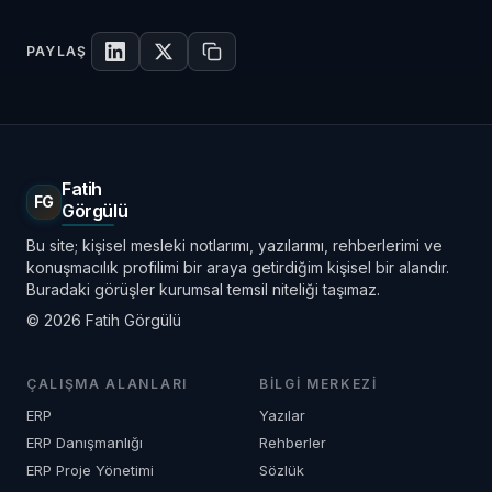
PAYLAŞ
LinkedIn'de paylaş
X'te paylaş
Linki kopyala
Fatih
FG
Görgülü
Bu site; kişisel mesleki notlarımı, yazılarımı, rehberlerimi ve
konuşmacılık profilimi bir araya getirdiğim kişisel bir alandır.
Buradaki görüşler kurumsal temsil niteliği taşımaz.
© 2026 Fatih Görgülü
ÇALIŞMA ALANLARI
BILGI MERKEZI
ERP
Yazılar
ERP Danışmanlığı
Rehberler
ERP Proje Yönetimi
Sözlük