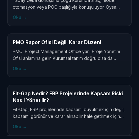
Yapay zekâ dönüşümü çoğu kurumda araç, model,
otomasyon veya POC başlığıyla konuşuluyor. Oysa
sahada asıl mesele teknoloji değil; verinin sahibi,
Oku
→
sürecin sorumlusu, kararın etkisi, kullanıcının güveni ve
çıktının nasıl yönetileceğidir.
PMO Rapor Ofisi Değil: Karar Düzeni
PMO, Project Management Office yani Proje Yönetim
Ofisi anlamına gelir. Kurumsal tanım doğru olsa da
sahada tek başına yetmez: asıl sınav rapor üretmek
Oku
→
değil; karar bekleyen konuları görünür kılmak, riskleri
sahiplendirmek ve proje yönetimini kişisel gayretten
kurumsal düzene taşımaktır.
Fit-Gap Nedir? ERP Projelerinde Kapsam Riski
Nasıl Yönetilir?
Fit-Gap, ERP projelerinde kapsamı büyütmek için değil,
kapsamı görünür ve karar alınabilir hale getirmek için
yapılır. Yanlış yönetildiğinde her fark geliştirme talebine,
Oku
→
her alışkanlık zorunlu ihtiyaca ve her beklenti proje
kapsamına dönüşebilir.