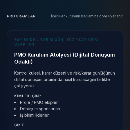
PROGRAMLAR
İçerikler kurumun bağlamına göre uyarlanır.
90–180 DK / YARIM GÜN; YÜZ YÜZE VEYA
UZAKTAN
PMO Kurulum Atölyesi (Dijital Dönüşüm
Odaklı)
Kontrol kulesi, karar düzeni ve risk/karar günlüğünün
dijital dönüşüm ortamında nasıl kurulacağını birlikte
çalışıyoruz.
KIMLER IÇIN?
Proje / PMO ekipleri
Dönüşüm sponsorları
İş birimi liderleri
ÇIKTI