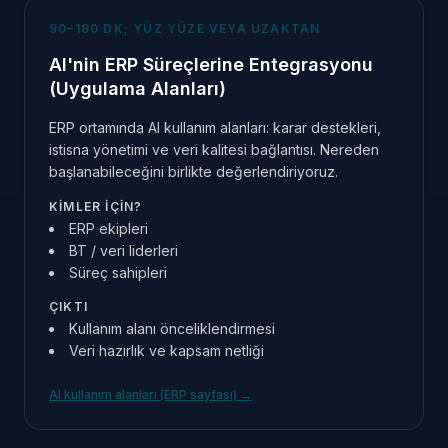
90–180 DK; YÜZ YÜZE VEYA UZAKTAN
AI'nin ERP Süreçlerine Entegrasyonu
(Uygulama Alanları)
ERP ortamında AI kullanım alanları: karar destekleri,
istisna yönetimi ve veri kalitesi bağlantısı. Nereden
başlanabileceğini birlikte değerlendiriyoruz.
KIMLER IÇIN?
ERP ekipleri
BT / veri liderleri
Süreç sahipleri
ÇIKTI
Kullanım alanı önceliklendirmesi
Veri hazırlık ve kapsam netliği
AI kullanım alanları (ERP sayfası)
→