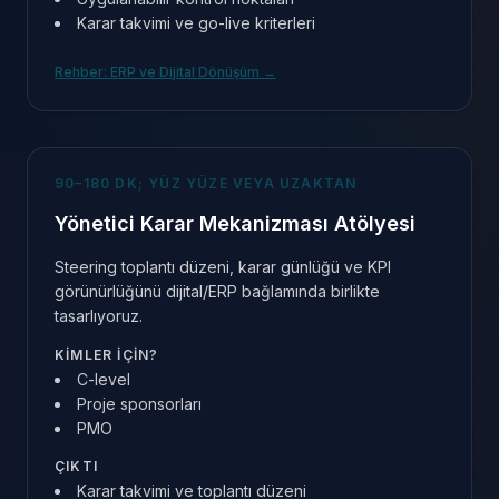
Karar takvimi ve go-live kriterleri
Rehber: ERP ve Dijital Dönüşüm
→
90–180 DK; YÜZ YÜZE VEYA UZAKTAN
Yönetici Karar Mekanizması Atölyesi
Steering toplantı düzeni, karar günlüğü ve KPI
görünürlüğünü dijital/ERP bağlamında birlikte
tasarlıyoruz.
KIMLER IÇIN?
C-level
Proje sponsorları
PMO
ÇIKTI
Karar takvimi ve toplantı düzeni