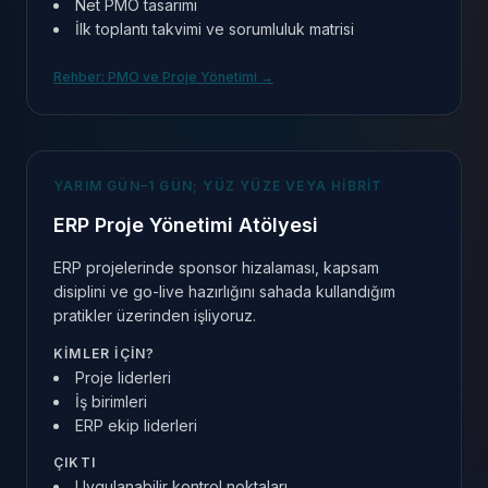
Net PMO tasarımı
İlk toplantı takvimi ve sorumluluk matrisi
Rehber: PMO ve Proje Yönetimi
→
YARIM GÜN–1 GÜN; YÜZ YÜZE VEYA HIBRIT
ERP Proje Yönetimi Atölyesi
ERP projelerinde sponsor hizalaması, kapsam
disiplini ve go-live hazırlığını sahada kullandığım
pratikler üzerinden işliyoruz.
KIMLER IÇIN?
Proje liderleri
İş birimleri
ERP ekip liderleri
ÇIKTI
Uygulanabilir kontrol noktaları