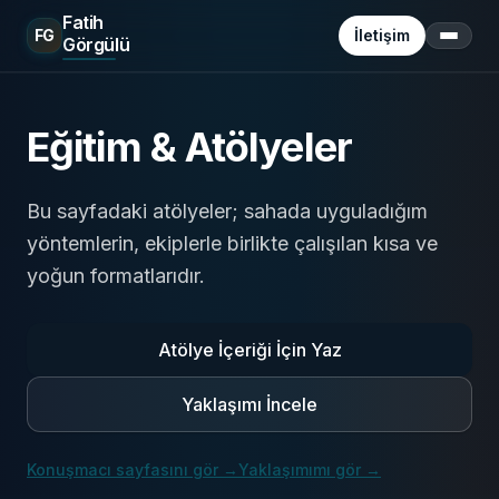
Fatih
FG
İletişim
Görgülü
Menü
Eğitim & Atölyeler
Bu sayfadaki atölyeler; sahada uyguladığım
yöntemlerin, ekiplerle birlikte çalışılan kısa ve
yoğun formatlarıdır.
Atölye İçeriği İçin Yaz
Yaklaşımı İncele
Konuşmacı sayfasını gör
→
Yaklaşımımı gör
→