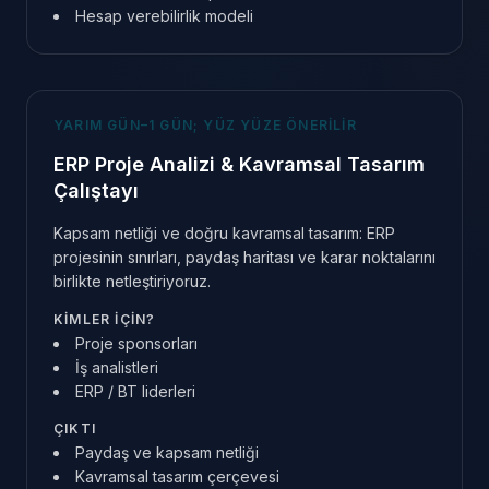
Hesap verebilirlik modeli
YARIM GÜN–1 GÜN; YÜZ YÜZE ÖNERILIR
ERP Proje Analizi & Kavramsal Tasarım
Çalıştayı
Kapsam netliği ve doğru kavramsal tasarım: ERP
projesinin sınırları, paydaş haritası ve karar noktalarını
birlikte netleştiriyoruz.
KIMLER IÇIN?
Proje sponsorları
İş analistleri
ERP / BT liderleri
ÇIKTI
Paydaş ve kapsam netliği
Kavramsal tasarım çerçevesi